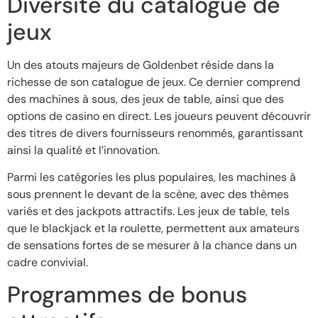
Diversité du catalogue de
jeux
Un des atouts majeurs de Goldenbet réside dans la
richesse de son catalogue de jeux. Ce dernier comprend
des machines à sous, des jeux de table, ainsi que des
options de casino en direct. Les joueurs peuvent découvrir
des titres de divers fournisseurs renommés, garantissant
ainsi la qualité et l’innovation.
Parmi les catégories les plus populaires, les machines à
sous prennent le devant de la scène, avec des thèmes
variés et des jackpots attractifs. Les jeux de table, tels
que le blackjack et la roulette, permettent aux amateurs
de sensations fortes de se mesurer à la chance dans un
cadre convivial.
Programmes de bonus