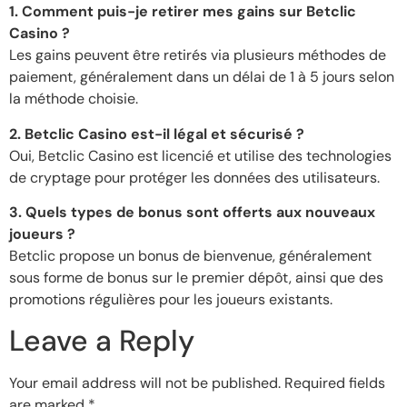
1. Comment puis-je retirer mes gains sur Betclic
Casino ?
Les gains peuvent être retirés via plusieurs méthodes de
paiement, généralement dans un délai de 1 à 5 jours selon
la méthode choisie.
2. Betclic Casino est-il légal et sécurisé ?
Oui, Betclic Casino est licencié et utilise des technologies
de cryptage pour protéger les données des utilisateurs.
3. Quels types de bonus sont offerts aux nouveaux
joueurs ?
Betclic propose un bonus de bienvenue, généralement
sous forme de bonus sur le premier dépôt, ainsi que des
promotions régulières pour les joueurs existants.
Leave a Reply
Your email address will not be published.
Required fields
are marked
*