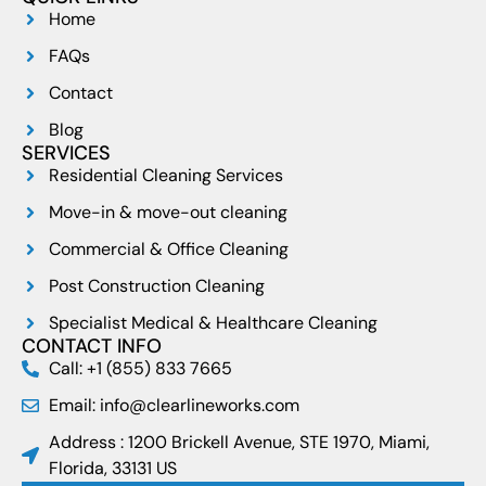
Home
FAQs
Contact
Blog
SERVICES
Residential Cleaning Services
Move-in & move-out cleaning
Commercial & Office Cleaning
Post Construction Cleaning
Specialist Medical & Healthcare Cleaning
CONTACT INFO
Call: +1 (855) 833 7665
Email: info@clearlineworks.com
Address : 1200 Brickell Avenue, STE 1970, Miami,
Florida, 33131 US