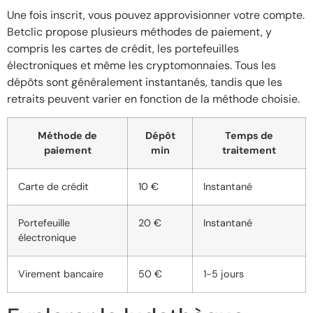
Une fois inscrit, vous pouvez approvisionner votre compte.
Betclic propose plusieurs méthodes de paiement, y
compris les cartes de crédit, les portefeuilles
électroniques et même les cryptomonnaies. Tous les
dépôts sont généralement instantanés, tandis que les
retraits peuvent varier en fonction de la méthode choisie.
Méthode de
Dépôt
Temps de
paiement
min
traitement
Carte de crédit
10 €
Instantané
Portefeuille
20 €
Instantané
électronique
Virement bancaire
50 €
1-5 jours