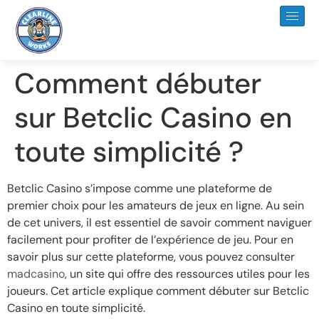
Comment débuter
sur Betclic Casino en
toute simplicité ?
Betclic Casino s’impose comme une plateforme de
premier choix pour les amateurs de jeux en ligne. Au sein
de cet univers, il est essentiel de savoir comment naviguer
facilement pour profiter de l’expérience de jeu. Pour en
savoir plus sur cette plateforme, vous pouvez consulter
madcasino
, un site qui offre des ressources utiles pour les
joueurs. Cet article explique comment débuter sur Betclic
Casino en toute simplicité.