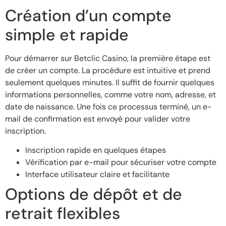
Création d’un compte
simple et rapide
Pour démarrer sur Betclic Casino, la première étape est
de créer un compte. La procédure est intuitive et prend
seulement quelques minutes. Il suffit de fournir quelques
informations personnelles, comme votre nom, adresse, et
date de naissance. Une fois ce processus terminé, un e-
mail de confirmation est envoyé pour valider votre
inscription.
Inscription rapide en quelques étapes
Vérification par e-mail pour sécuriser votre compte
Interface utilisateur claire et facilitante
Options de dépôt et de
retrait flexibles