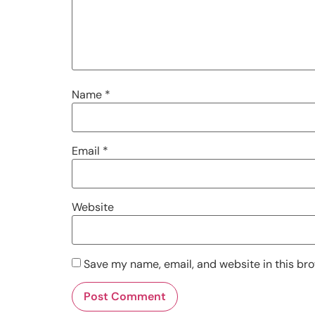
Name
*
Email
*
Website
Save my name, email, and website in this bro