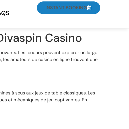
INSTANT BOOKING
AQS
 Divaspin Casino
novants. Les joueurs peuvent explorer un large
n
, les amateurs de casino en ligne trouvent une
ines à sous aux jeux de table classiques. Les
ques et mécaniques de jeu captivantes. En